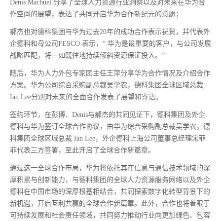
Denis Machuel 分享了全球人力资源行业洞察以及对未来在华为合
作空间的展望，表达了共同开启华为合作新纪元的意愿；
郝杰也对德科集团与华为过去20年的成功合作表示祝贺，并代表外
企德科和母公司FESCO 表示，“ 华为是最重要的客户，与公司发展
战略匹配，将一如既往地持续倾斜资源保证投入。”
随后，华为人力外包专家团主任王萍分享华为合作情况及介绍合作
方案。华为公司综合采购副总裁吴学农，德科集团全球区域总裁
Ian Lee分别对未来的全面合作发表了展望和寄语。
签约环节，在彭博、Denis与郝杰的共同见证下，德科集团及外企
德科与华为签订全球合作协议，由华为综合采购副总裁吴学农，德
科集团全球区域总裁 Ian Lee，外企德科上海公司董事总经理宋菲
菲代表三方签署，至此开启了全球合作新篇章。
通过这一全球合作布局，华为将依托其在信息与通信技术领域的深
厚积累与创新能力，与德科集团的全球人力资源服务网络以及外企
德科在中国市场的深厚根基相结合，共同探索数字化转型背景下的
新机遇，开启互利共赢的全球合作新篇章。此外，合作也将着眼于
可持续发展和社会责任领域，共同努力推动行业向更加绿色、包容