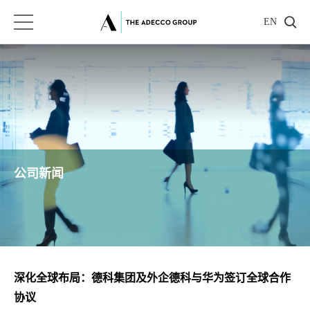
EN
公司新闻
深化全球布局：德科集团及外企德科与华为签订全球合作
协议