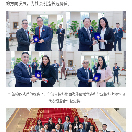
的方向发展，为社会创造长远价值。
△ 签约仪式后的晚宴上，华为向德科集团海外区域代表和外企德科上海公司
代表颁发合作纪念奖章