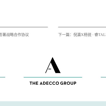
签署战略合作协议
下一篇：倪瀛X杨锐 · 睿TA
续航